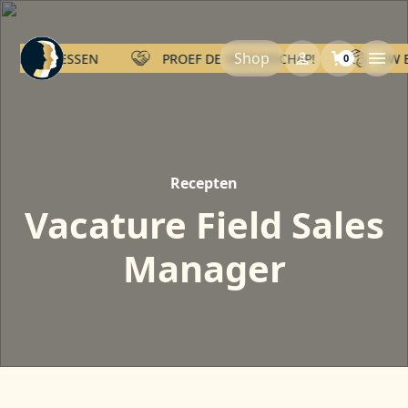
Shop
VAN 2 FLESSEN
PROEF DE VRIENDSCHAP!
UW B
0
Recepten
Vacature Field Sales
Manager